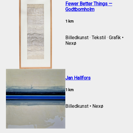
Fewer Better Things —
Godtbornholm
1
km
Billedkunst · Tekstil · Grafik
•
Nexø
Jan Hallfors
1
km
Billedkunst
•
Nexø