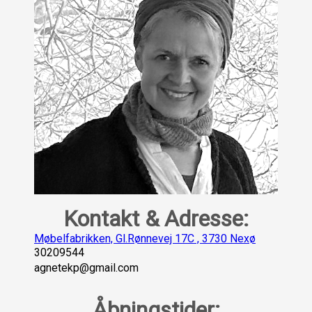
Kontakt & Adresse:
Møbelfabrikken, Gl.Rønnevej 17C
,
3730
Nexø
30209544
agnetekp@gmail.com
Åbningstider: