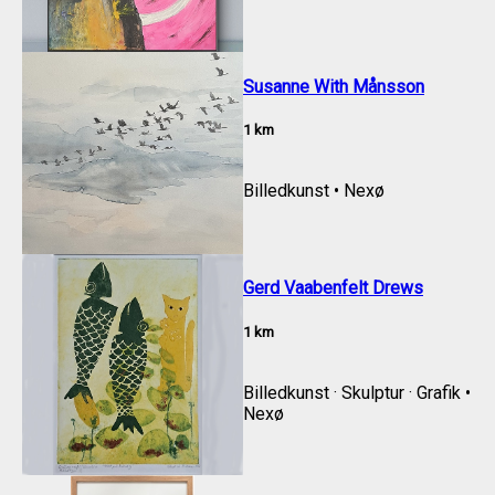
Susanne With Månsson
1
km
Billedkunst
•
Nexø
Gerd Vaabenfelt Drews
1
km
Billedkunst · Skulptur · Grafik
•
Nexø