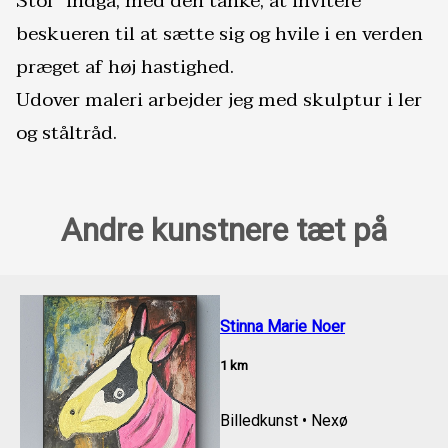
Stol” indgå, med den tanke, at invitere 
beskueren til at sætte sig og hvile i en verden 
præget af høj hastighed.

Udover maleri arbejder jeg med skulptur i ler 
og ståltråd. 
Andre kunstnere tæt på
Stinna Marie Noer
1
km
Billedkunst
•
Nexø